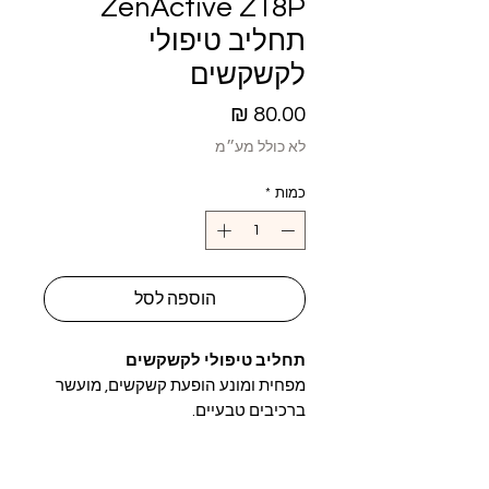
ZenActive Z18P
תחליב טיפולי
לקשקשים
מחיר
לא כולל מע״מ
כמות
*
הוספה לסל
תחליב טיפולי לקשקשים
מפחית ומונע הופעת קשקשים, מועשר
ברכיבים טבעיים.
מטפל בקרקפת בעזרת פורמולה
פרוביוטית – לשמירה על קרקפת בריאה
ונקייה מקשקשים.