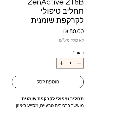
ZenActive Z18B
תחליב טיפולי
לקרקפת שומנית
מחיר
לא כולל מע״מ
כמות
*
הוספה לסל
תחליב טיפולי לקרקפת שומנית
מועשר ברכיבים טבעיים, מסייע באיזון
רמות השומן בקרקפת.
כולל טיפול פרוביוטי לקרקפת –
לשמירה על קרקפת בריאה ומאוזנת.
נפח: ‎150 מ״ל