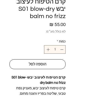
קרם הטיפוח לעיצוב
יבש S01 blow-dry
balm no frizz
מחיר
לא כולל מע״מ
כמות
*
הוספה לסל
קרם הטיפוח לעיצוב יבש S01 blow-
dry balm no frizz
קרם טיפוח לעיצוב יבש, מעניק נפח
טבעי, שליטה בפריז והגנה מחום.
אידיאלי לסירוק ולפן . יוצר מראה חלק,
גמיש וטבעי-ללא תחושת כובד או