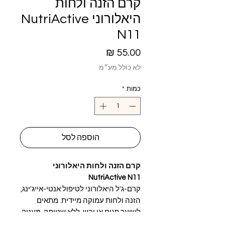
קרם הזנה ולחות
היאלורוני NutriActive
N11
מחיר
לא כולל מע״מ
כמות
*
הוספה לסל
קרם הזנה ולחות היאלורוני
NutriActive N11
קרם-ג'ל היאלורוני לטיפול אנטי-אייג'ינג,
הזנה ולחות עמוקה מיידית. מתאים
לשיער פגום או יבש. ללא שטיפה. מעניק
מגע קטיפתי, ברק ורכות, משפר את