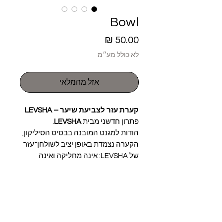
Bowl
מחיר
לא כולל מע״מ
אזל מהמלאי
קערת עזר לצביעת שיער – LEVSHA
פתרון חדשני מבית
LEVSHA
.
הודות למגנט המובנה בבסיס הסיליקון,
הקערה נצמדת באופן יציב לשולחן־עזר
של LEVSHA: אינה מחליקה ואינה
מתהפכת בזמן השימוש.
מגוון הצבעים מאפשר ליצור קומבינציות
עיצוב ייחודיות עם כל מוצרי LEVSHA.