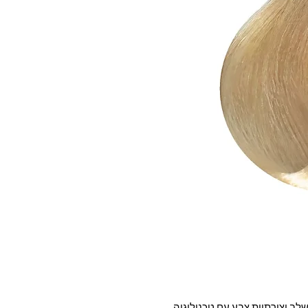
ער חדש וטבעוני מבית Tempting . משלב יצירתיות צבע עם טכנולוגיה