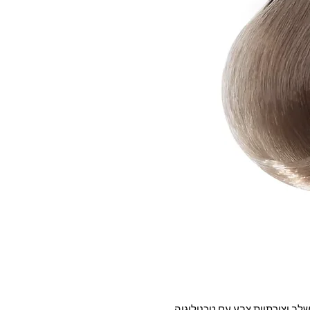
ער חדש וטבעוני מבית Tempting . משלב יצירתיות צבע עם טכנולוגיה