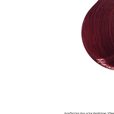
ער חדש וטבעוני מבית Tempting . משלב יצירתיות צבע עם טכנולוגיה