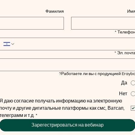
Фамилия
Им
*
Телефо
*
Эл. почт
Работаете ли вы с продукцией Erayba
Да
Нет
Я даю согласие получать информацию на электронную 
почту и другие дигитальные платформы как смс, Ватсап, 
телеграмм и т.д.
*
Зарегестрироваться на вебинар