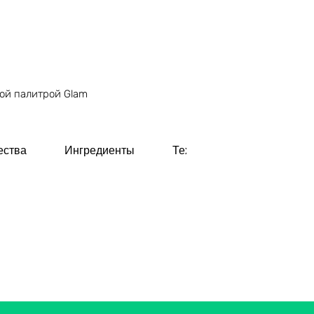
вой палитрой Glam
ества
Ингредиенты
Технология