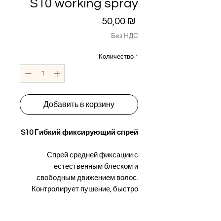
S10 working spray
Цена
50,00 ₪
Без НДС
Количество
*
Добавить в корзину
S10 Гибкий фиксирующий спрей
Спрей средней фиксации с
естественным блеском и
свободным движением волос.
Контролирует пушение, быстро
высыхает и легко вычёсывается.
Идеален для ежедневного