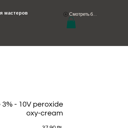
я мастеров
Смотреть баллы
 3% - 10V peroxide
oxy-cream
Цена
37,90 ₪