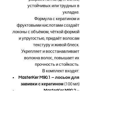
устойчивых или трудных в
укладке.
Формула с кератином и
фруктовыми кислотами создаёт
локоны с объёмом, чёткой формой
и упругостью, придаёт волосам
текстуру и живой блеск.
Укрепляет и восстанавливает
волокна волос, повышает их
прочность и стойкость.
В комплект входят:
MasterKer M90.1 – лосьон для
завивки с кератином
(100 мл)
MasterKer M90.2 –
нейтрализатор кератиновый
(150 мл)
Преимущества:
Объёмные, чётко выраженные
и эластичные локоны.