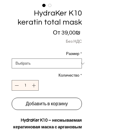
HydraKer K10
keratin total mask
Спеццена
От
39,00₪
Без НДС
Размер
*
Количество
*
Добавить в корзину
HydraKer K10 – несмываемая
кератиновая маска с аргановым