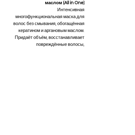
маслом (All in One)
Интенсивная
многофункциональная маска для
волос без смывания, обогащённая
кератином и аргановым маслом.
Придаёт объём, восстанавливает
повреждённые волосы,
контролирует пушение, защищает
от термического воздействия,
добавляет блеск, смягчает
волосы, облегчает расчёсывание,
предотвращает появление
секущихся кончиков, сохраняет
укладку, защищает цвет волос
благодаря UV-B фильтру.