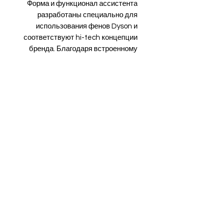
Форма и функционал ассистента
разработаны специально для
использования фенов Dyson и
соответствуют hi-tech концепции
бренда. Благодаря встроенному
магниту DIDI легко фиксируется на
углах стола-ассистента LEVSHA, а
силиконовая насадка
обеспечивает надежную и
устойчивую фиксацию фена.
Уникальный дизайн сочетает в
себе стиль и качество.