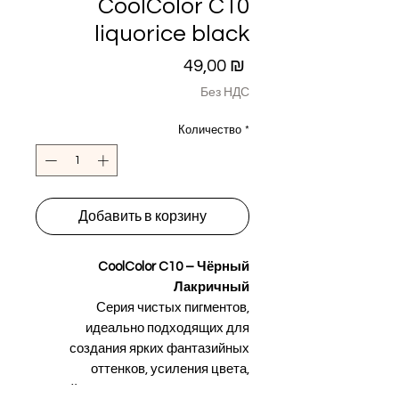
CoolColor C10
liquorice black
Цена
49,00 ₪
Без НДС
Количество
*
Добавить в корзину
CoolColor C10 – Чёрный
Лакричный
Серия чистых пигментов,
идеально подходящих для
создания ярких фантазийных
оттенков, усиления цвета,
нейтрализации нежелательных