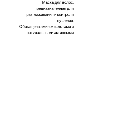
Маска для волос,
предназначенная для
разглаживания и контроля
пушения.
Обогащена аминокислотами и
натуральными активными
компонентами.
Разработана для ухода и
поддержания результата после
процедуры балансирования и
питания.
Подходит для всех типов волос.
Несмываемое средство.