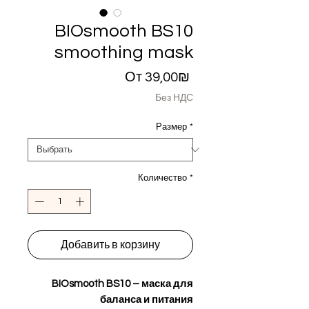
BIOsmooth BS10
smoothing mask
Спеццена
От
39,00₪
Без НДС
Размер
*
Количество
*
Добавить в корзину
BIOsmooth BS10 – маска для
баланса и питания