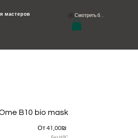
я мастеров
Смотреть баллы
IOme B10 bio mask
Спеццена
От
41,00₪
Без НДС