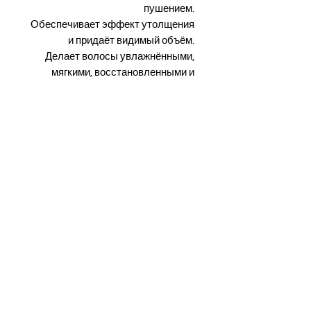
пушением.
Обеспечивает эффект утолщения
и придаёт видимый объём.
Делает волосы увлажнёнными,
мягкими, восстановленными и
сияющими.
Упрощает расчёсывание и
укладку, обеспечивая длительный
контроль над пушением.
Содержит UV-фильтр для защиты
волос от солнечного излучения.
Объём:
150 мл