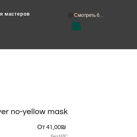
я мастеров
Смотреть баллы
lver no-yellow mask
Спеццена
От
41,00₪
Без НДС