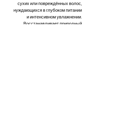
сухих или повреждённых волос,
нуждающихся в глубоком питании
и интенсивном увлажнении.
Восстанавливает природный
кератин волос и укрепляет их
структуру.
Делает волосы более
защищёнными, сильными и
устойчивыми к ломкости.
Объём:
100 мл