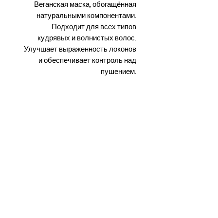
Веганская маска, обогащённая
натуральными компонентами.
Подходит для всех типов
кудрявых и волнистых волос.
Улучшает выраженность локонов
и обеспечивает контроль над
пушением.
Деликатно ухаживает за волосами,
оставляя локоны эластичными и с
естественным движением.
Обладает восстанавливающим
эффектом, обеспечивает глубокое
увлажнение и интенсивный уход.
Дарит волосам сияние и здоровый
вид.