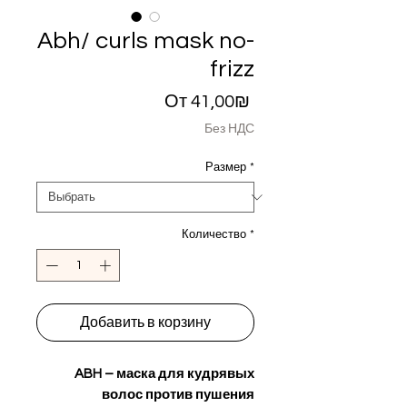
Abh/ curls mask no-
frizz
Спеццена
От
41,00₪
Без НДС
Размер
*
Количество
*
Добавить в корзину
ABH – маска для кудрявых
волос против пушения