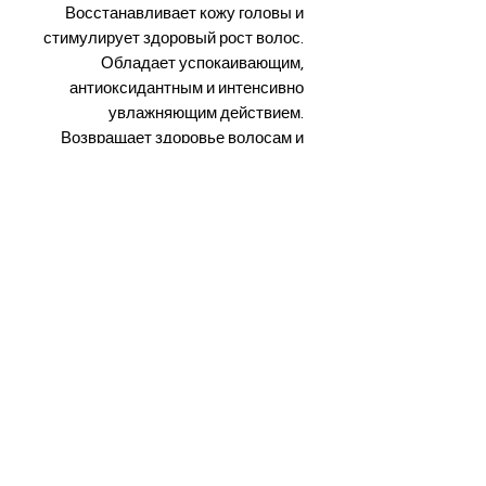
Восстанавливает кожу головы и
стимулирует здоровый рост волос.
Обладает успокаивающим,
антиоксидантным и интенсивно
увлажняющим действием.
Возвращает здоровье волосам и
коже головы, помогает в уходе и
профилактике выпадения,
замедляет процесс старения
волос.
Содействует устранению перхоти
и балансирует выделение себума.
Объём:
100 мл