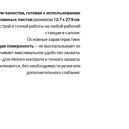
-качества, готовая к использованию
езанных листов
размером
12.7 × 27.9 см
.
трой и точной работы на любой рабочей
станции в салоне.
Основные характеристики:
щая поверхность
– не выскальзывает из
ечивает максимальное удобство захвата.
 для лёгкого контроля и точного захвата.
влекаются, без необходимости резки или
дополнительного сгибания.