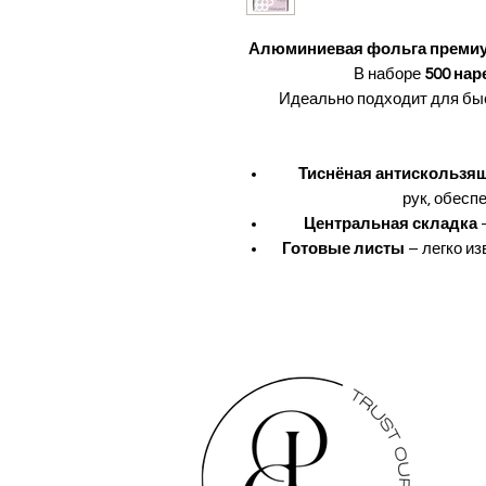
Алюминиевая фольга премиум
В наборе
500 нар
Идеально подходит для быс
Тиснёная антискользя
рук, обесп
Центральная складка
–
Готовые листы
– легко из