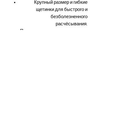
Крупный размер и гибкие
щетинки для быстрого и
безболезненного
расчёсывания.
Подходит для сухих и влажных
волос.
Универсальна — для всех
типов волос, включая
наращённые пряди и парики.
⚠️ Не предназначена для
использования с феном.