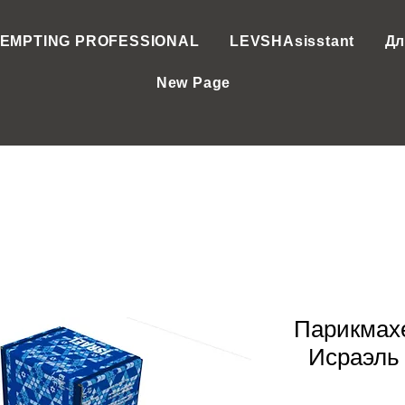
EMPTING PROFESSIONAL
LEVSHAsisstant
Дл
New Page
Парикмах
Исраэль Хай» (חי