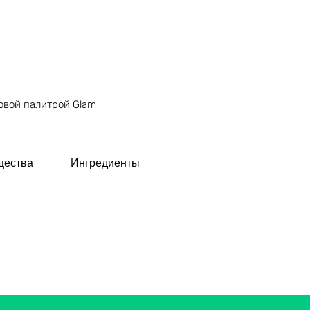
овой палитрой Glam
щества
Ингредиенты
Технология