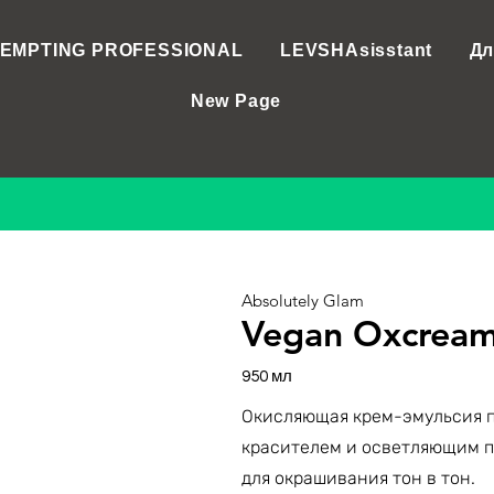
EMPTING PROFESSIONAL
LEVSHAsisstant
Дл
New Page
Absolutely Glam
Vegan Oxcream
950 мл
Окисляющая крем-эмульсия п
красителем и осветляющим п
для окрашивания тон в тон.