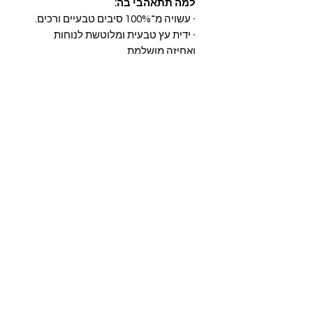
למה תתאהבי בה:
∙ עשויה מ־100% סיבים טבעיים ורכים.
∙ ידית עץ טבעית ומלוטשת לנוחות
ואחיזה מושלמת.
∙ מחליקה בעדינות את השיער ומפזרת
שמנים טבעיים למראה בריא ומבריק.
∙ מושלמת לעיצוב לוקים חלקים (slick
back) וגם לעיצובים ולזקנים.
∙ מתאימה לכל סוגי השיער.
∙ עמידה בחום.